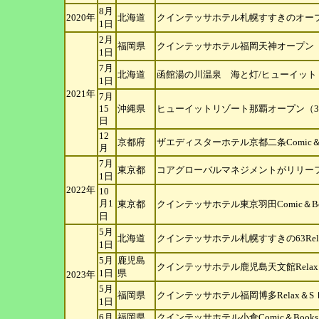
8月
2020年
北海道
クインテッサホテル札幌すすきのオープ
1日
2月
福岡県
クインテッサホテル福岡天神オープン（
1日
7月
北海道
函館湯の川温泉 海と灯/ヒューイット
1日
2021年
7月
15
沖縄県
ヒューイットリゾート那覇オープン（3
日
12
京都府
ザエディスターホテル京都二条Comic＆
月
7月
東京都
コアグローバルマネジメントがリリー
1日
2022年
10
月1
東京都
クインテッサホテル東京羽田Comic＆B
日
5月
北海道
クインテッサホテル札幌すすきの63Re
1日
5月
鹿児島
クインテッサホテル鹿児島天文館Rela
1日
県
2023年
5月
福岡県
クインテッサホテル福岡博多Relax＆
1日
6月
福岡県
クインテッサホテル小倉Comic＆Boo