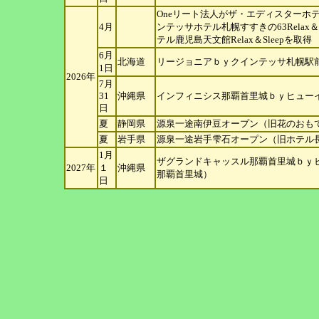
Oneリート法人がザ・エディスターホ
4月
ン
テッサホテル札幌すすきの63Relax＆
テル鹿児島天文館Relax＆Sleepを取得
6月
北海道
リージョニアｂｙクインテッサ札幌駅前
1日
2026年
7月
31
沖縄県
インフィニシス那覇首里城ｂｙヒューイ
日
夏
静岡県
源泉一途南伊豆オープン（旧花のおも
夏
岩手県
源泉一途岩手雫石オープン（旧ホテル
1月
ザグランドキャッスル那覇首里城ｂｙヒ
2027年
１
沖縄県
那覇
首里城）
日