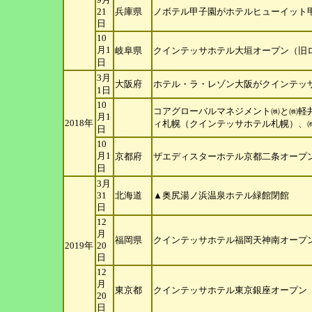
21
兵庫県
ノボテル甲子園がホテルヒューイット
日
10
月1
岐阜県
クインテッサホテル大垣オープン（旧
日
3月
大阪府
ホテル・ラ・レゾン大阪がクインテッ
1日
10
コアグローバルマネジメント㈱と㈱軽井
月1
2018年
ィ札幌（クインテッサホテル札幌）、
日
10
月1
京都府
ザエディスターホテル京都二条オープン
日
3月
31
北海道
▲奥尻湯ノ浜温泉ホテル緑館閉館
日
12
月
福岡県
クインテッサホテル福岡天神南オープ
2019年
20
日
12
月
東京都
クインテッサホテル東京銀座オープン（
20
日