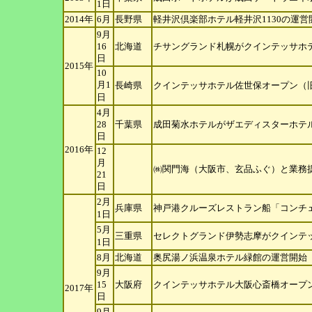
1日
2014年
6月
長野県
軽井沢倶楽部ホテル軽井沢1130の運営
9月
16
北海道
チサングランド札幌がクインテッサホ
日
2015年
10
月1
長崎県
クインテッサホテル佐世保オープン（
日
4月
28
千葉県
成田菊水ホテルがザエディスターホテ
日
2016年
12
月
㈱関門海（大阪市、玄品ふぐ）と業務
21
日
2月
兵庫県
神戸港クルーズレストラン船「コンチ
1日
5月
三重県
セレクトグランド伊勢志摩がクインテ
1日
8月
北海道
奥尻湯ノ浜温泉ホテル緑館の運営開始
9月
15
大阪府
クインテッサホテル大阪心斎橋オープン
2017年
日
9月