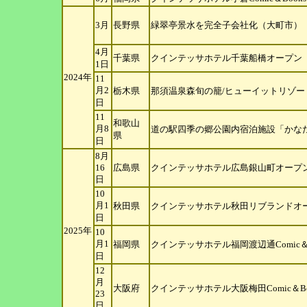
3月
長野県
緑翠亭景水を完全子会社化（大町市）
4月
千葉県
クインテッサホテル千葉船橋オープン（
1日
2024年
11
月2
栃木県
那須温泉森旬の籠/ヒューイットリゾー
日
11
和歌山
月8
道の駅四季の郷公園内宿泊施設「かな
県
日
8月
16
広島県
クインテッサホテル広島銀山町オープ
日
10
月1
秋田県
クインテッサホテル秋田リブランドオー
日
2025年
10
月1
福岡県
クインテッサホテル福岡渡辺通Comic
日
12
月
大阪府
クインテッサホテル大阪梅田Comic＆
23
日