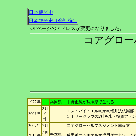
日本観光史
日本観光史（会社編）
TOPページのアドレスが変更になりました。
コアグロー
1977年
兵庫県
中野正純が兵庫県で生れる
2月
エス・バイ・エル㈱が㈱軽井沢倶楽部（
2006年
10
ントリークラブの2社を米・投資ファ
日
2007年
7月
コアグローバルマネジメント㈱設立
7月
2013年
千葉県
成田ポートホテルが成田ゲートウエイ